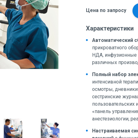
Цена по запросу
Характеристики
Автоматический с
прикроватного обо
НДА, инфузионные с
различных произво
Полный набор эле
интенсивной терапии
осмотры, дневники
сестринские журнал
пользовательских 
«панель управления
анестезиологии, ре
Настраиваемая си