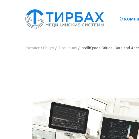
О комп
Каталог
/
Philips
/
IT решения
/ IntelliSpace Critical Care and Ane