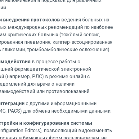
й напоминаний и подсказок для различных
ий.
 внедрения протоколов
ведения больных на
тых международных рекомендаций по наиболее
м критических больных (тяжёлый сепсис,
ированная пневмония; катетер-ассоциированная
ь гликемии, тромбоэмболические осложнения).
имодействия
в процессе работы с
ешней фармацевтической электронной
й (например, РЛС) в режиме онлайн с
домлений для врача о наличии
заимодействий или противопоказаний.
нтеграции
с другими информационными
ИС, PACS) для обмена необходимыми данными.
стройки и конфигурирования системы
nfiguration Editors), позволяющий видоизменять
ронных и бумажных форм пользователям, не