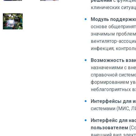
решений
с функцие
клинических ситуац
Модуль поддержки
основе общеприня
значимым проблема
вентилятор-ассоци
инфекция; контрол
Возможность вза
назначениями c вн
справочной системо
формированием уве
неблагоприятных в
Интерфейсы для и
системами (МИС, Л
Интерфейс для на
пользователем
(Co
внешний вид элект