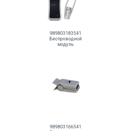
989803183541
Беспроводной
модуль
пульсоксиметрии
989803166541