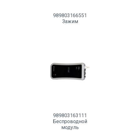
989803166551
Зажим
989803163111
Беспроводной
модуль
пульсоксиметрии