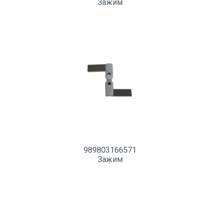
Зажим
989803166571
Зажим