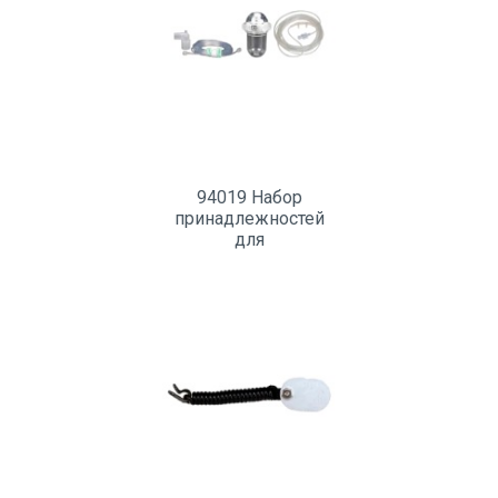
94019 Набор
принадлежностей
для
капнографиизмерения
концентрации
анестетикови и